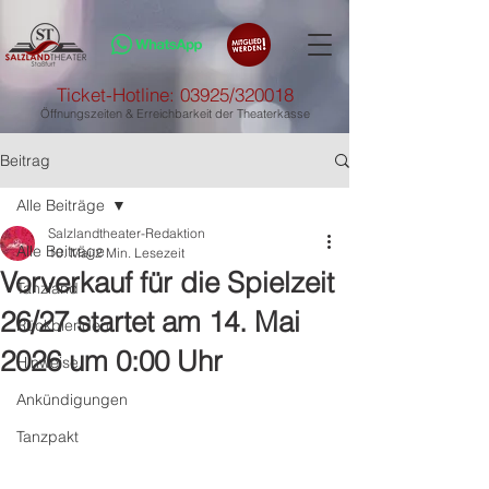
Ticket-Hotline: 03925/320018
Öffnungszeiten & Erreichbarkeit der Theaterkasse
Beitrag
Alle Beiträge
Salzlandtheater-Redaktion
Alle Beiträge
10. Mai
2 Min. Lesezeit
Vorverkauf für die Spielzeit
Tanzland
26/27 startet am 14. Mai
Rückblenden
2026 um 0:00 Uhr
Hinweise
Ankündigungen
Tanzpakt