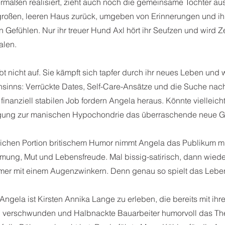
rmaßen realisiert, zieht auch noch die gemeinsame Tochter aus
 großen, leeren Haus zurück, umgeben von Erinnerungen und i
 Gefühlen. Nur ihr treuer Hund Axl hört ihr Seufzen und wird Z
alen.
t nicht auf. Sie kämpft sich tapfer durch ihr neues Leben und 
sinns: Verrückte Dates, Self-Care-Ansätze und die Suche nac
finanziell stabilen Job fordern Angela heraus. Könnte vielleic
lagung zur manischen Hypochondrie das überraschende neue G
tlichen Portion britischem Humor nimmt Angela das Publikum mit
mung, Mut und Lebensfreude. Mal bissig-satirisch, dann wied
mmer mit einem Augenzwinkern. Denn genau so spielt das Lebe
 Angela ist Kirsten Annika Lange zu erleben, die bereits mit ih
bt, verschwunden und Halbnackte Bauarbeiter humorvoll das T