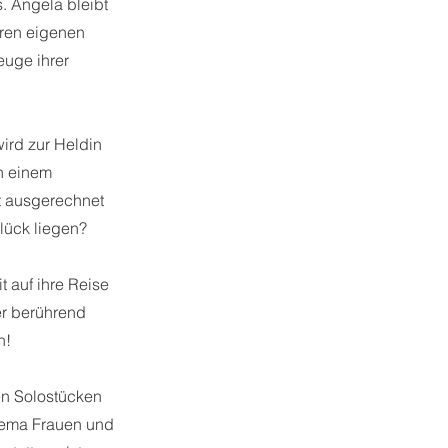
. Angela bleibt
hren eigenen
euge ihrer
wird zur Heldin
h einem
ht ausgerechnet
lück liegen?
 auf ihre Reise
er berührend
n!
ren Solostücken
hema Frauen und