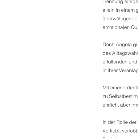
Trennung einige
allein in einem
überwältigenden
emotionalen Qu
Doch Angela gib
des Alltagswahn
erfüllenden und 
in ihrer Veran
Mit einer orden
zu Selbstbestim
ehrlich, aber i
In der Rolle der
Verliebt, verlo