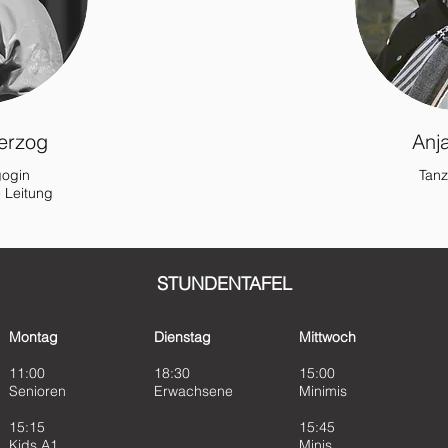
Herzog
Anja
ogin
Tan
 Leitung
STUNDENTAFEL
Montag
Dienstag
Mittwoch
11:00
18:30
15:00
Senioren
Erwachsene
Minimis
15:15
15:45
Kids A1
Minis