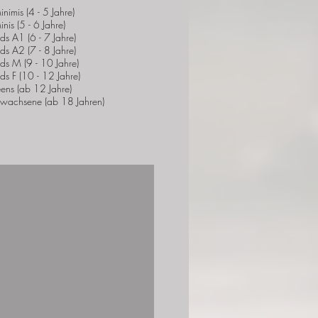
f
inimis (4 - 5 Jahre)
l
i
nis (5 - 6 Jahre)
c
ids A1 (6 - 7 Jahre)
h
t
ids A2 (7 - 8 Jahre)
f
ids M (9 - 10 Jahre)
e
l
ids F (10 - 12 Jahre)
d
eens (ab 12 Jahre)
rwachsene (ab 18 Jahren)