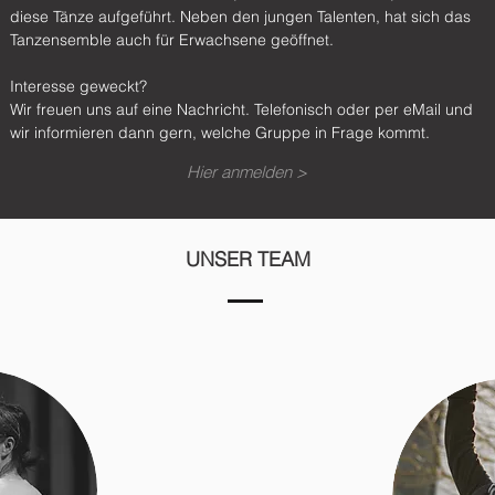
diese Tänze aufgeführt. Neben den jungen Talenten, hat sich das
Tanzensemble auch für Erwachsene geöffnet.
Interesse geweckt?
Wir freuen uns auf eine Nachricht. Telefonisch oder per eMail und
wir informieren dann gern, welche Gruppe in Frage kommt.
Hier anmelden >
UNSER TEAM