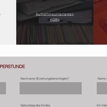
e
Aufnahmeunterlagen
AGBs
PERSTUNDE
Nachname (Erziehungsberechtigter)*
Name d
r
Geburtstag des Kindes
*
Ich int