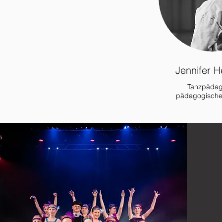
Jennifer 
Tanzpädag
pädagogische