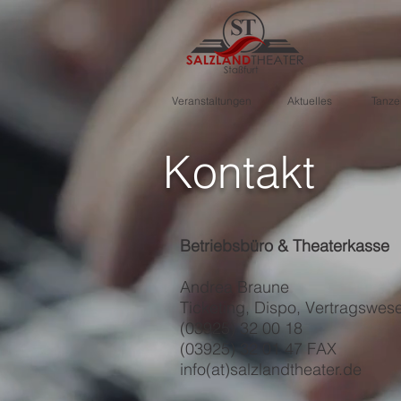
Veranstaltungen
Aktuelles
Tanze
Kontakt
Betriebsbüro & Theaterkasse
Andrea Braune
Ticketing, Dispo, Vertragswes
(03925) 32 00 18
(03925) 32 01 47 FAX
info(at)salzlandtheater.de