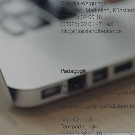
Claudia Weigmann
Ticketing, Marketing, Künstle
(03925) 32 00 18
(03925) 32 01 47 FAX
info(at)salzlandtheater.de
Pädagogik
Jennifer Herzog
Tanzpädagogin & pädagogisch
(03925) 32 00 18
tanzpaedagogik(at)salzlandthe
Anja Czuratis
Tanzpädagogin
(03925) 32 00 18