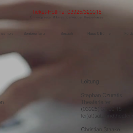
Ticket-Hotline: 03925/320018
Öffnungszeiten & Erreichbarkeit der Theaterkasse
nsemble
Seniorentanz
Besuch
Haus & Bühne
Förd
Leitung
Stephan Czuratis
en
Theaterleiter
(03925) 32 00 18
lei(at)salzlandtheater
Christian Staake