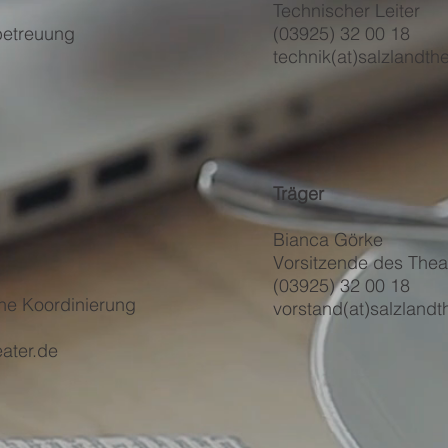
Technischer Leiter
rbetreuung
(03925) 32 00 18
technik(at)salzlandth
Träger
Bianca Görke
Vorsitzende des Thea
(03925) 32 00 18
e Koordinierung
vorstand(at)salzlandt
ater.de