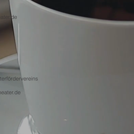
eater.de
terfördervereins
heater.de