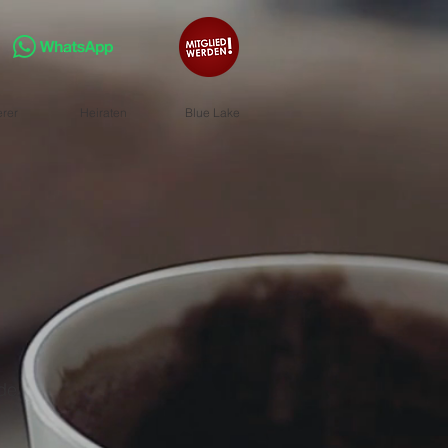
erer
Heiraten
Blue Lake
.de