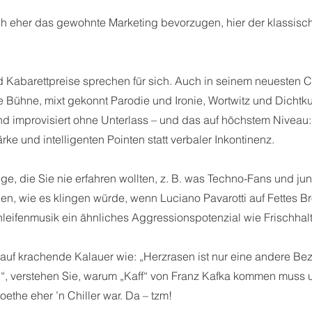
och eher das gewohnte Marketing bevorzugen, hier der klassisc
Kabarettpreise sprechen für sich. Auch in seinem neuesten C
e Bühne, mixt gekonnt Parodie und Ironie, Wortwitz und Dichtkun
nd improvisiert ohne Unterlass – und das auf höchstem Niveau: m
tärke und intelligenten Pointen statt verbaler Inkontinenz.
ge, die Sie nie erfahren wollten, z. B. was Techno-Fans und jun
, wie es klingen würde, wenn Luciano Pavarotti auf Fettes Brot
eifenmusik ein ähnliches Aggressionspotenzial wie Frischhalte
 auf krachende Kalauer wie: „Herzrasen ist nur eine andere Be
“, verstehen Sie, warum „Kaff“ von Franz Kafka kommen muss
ethe eher ’n Chiller war. Da – tzm!