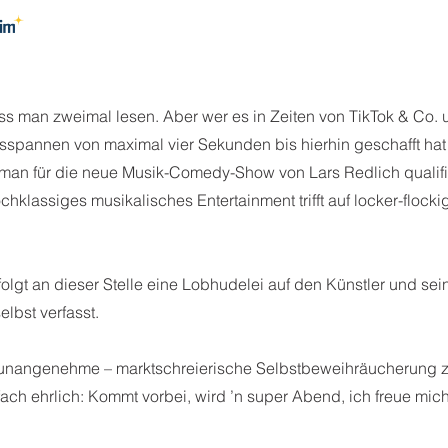
nicht verfügbar
uss man zweimal lesen. Aber wer es in Zeiten von TikTok & Co.
spannen von maximal vier Sekunden bis hierhin geschafft hat 
 man für die neue Musik-Comedy-Show von Lars Redlich qualifiz
chklassiges musikalisches Entertainment trifft auf locker-flock
olgt an dieser Stelle eine Lobhudelei auf den Künstler und sei
lbst verfasst.
 unangenehme – marktschreierische Selbstbeweihräucherung 
fach ehrlich: Kommt vorbei, wird ’n super Abend, ich freue mic