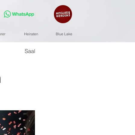
erer
Heiraten
Blue Lake
Saal
m