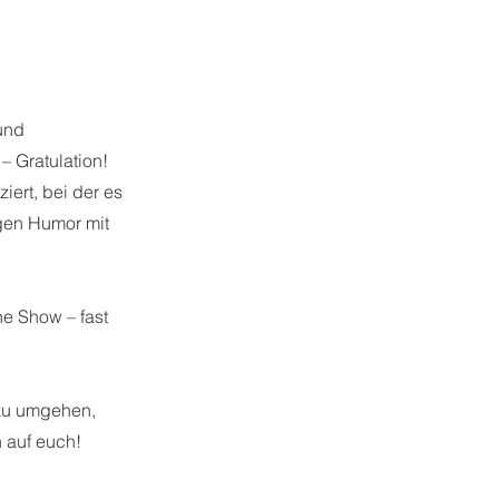
 und
– Gratulation!
iert, bei der es
igen Humor mit
ne Show – fast
zu umgehen,
h auf euch!