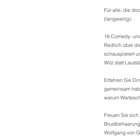
Für alle, die d
(langweilig):
18 Comedy- und 
Redlich über di
schauspielert u
Witz statt Lauts
Erfahren Sie Din
gemeinsam haben
warum Warteschl
Freuen Sie sich
Brustbehaarung
Wolfgang von Go