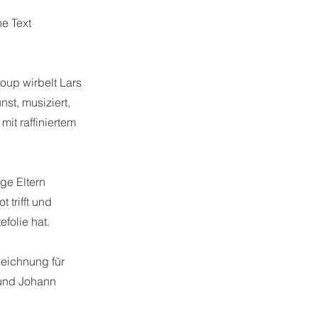
he Text
oup wirbelt Lars
st, musiziert,
it raffiniertem
ge Eltern
 trifft und
folie hat.
zeichnung für
 und Johann