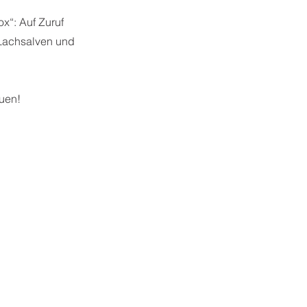
x“: Auf Zuruf
 Lachsalven und
uen!