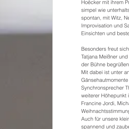
Hoëcker mit ihrem P
simpel wie unterhalt
spontan, mit Witz, 
Improvisation und S
Einsichten und beste
Besonders freut sich
Tatjana Meißner und
der Bühne begrüßen 
Mit dabei ist unter 
Gänsehautmomente so
Synchronsprecher Th
weiterer Höhepunkt i
Francine Jordi, Mich
Weihnachtsstimmung
Auch für unsere klei
spannend und zauber