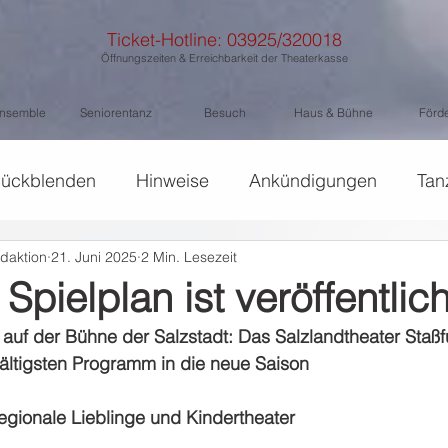
Ticket-Hotline: 03925/320018
Öffnungszeiten & Erreichbarkeit der Theaterkasse
nsemble
Seniorentanz
Besuch
Haus & Bühne
Förd
ückblenden
Hinweise
Ankündigungen
Tan
daktion
21. Juni 2025
2 Min. Lesezeit
Spielplan ist veröffentlich
f der Bühne der Salzstadt: Das Salzlandtheater Staßfur
ältigsten Programm in die neue Saison 
gionale Lieblinge und Kindertheater 