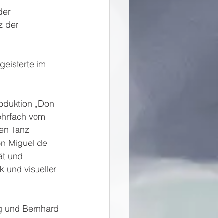
der 
 der 
geisterte im 
oduktion „Don 
ehrfach vom 
en Tanz 
on Miguel de 
ät und 
 und visueller 
g und Bernhard 