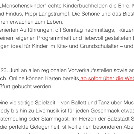
 „Menschenskinder“ echte Kinderbuchhelden die Ehre: 
nd Findus, Pippi Langstrumpf, Die Schöne und das Biest
guren erwachen zum Leben.
enierten Aufführungen, oft Sonntag nachmittags,  kürzer
 einem eigenen Programmheft und liebevoll gestalteten
gen ideal für Kinder im Kita- und Grundschulalter – und 
23. Juni an allen regionalen Vorverkaufsstellen sowie an
ich. Online können Karten bereits
 ab sofort über die We
aßfurt gebucht werden.
ine vielseitige Spielzeit – von Ballett und Tanz über Musi
dy bis hin zu Livemusik ist für jeden Geschmack etwa
eaterneuling oder Stammgast: Im Herzen der Salzstadt St
die perfekte Gelegenheit, stilvoll einen besonderen Abe