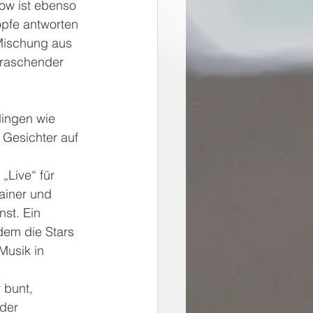
ow ist ebenso 
öpfe antworten 
Mischung aus 
rraschender 
lingen wie 
Gesichter auf 
„Live“ für 
ainer und 
st. Ein 
dem die Stars 
Musik in 
 bunt, 
der 