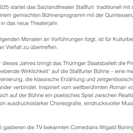
5 startet das Salzlandtheater Staßfurt  traditionell mit 
 einem gemischten Bühnenprogramm mit der Quintessenz
n das neue Theaterjahr. 
lgenden Monaten an Vorführungen folgt, ist für Kulturbe
 Vielfalt zu übertreffen. 
ieses Jahres bringt das Thüringer Staatsballett die Pr
ebende Wirklichkeit“ auf die Staßfurter Bühne – eine m
zenierung, die klassische Erzählung und zeitgenössisch
nander verbindet. Inspiriert vom weltberühmten Roman v
 sich auf der Bühne ein poetisches Spiel zwischen Realit
on ausdrucksstarker Choreografie, eindrucksvoller Musik
5 gastieren die TV-bekannten Comedians Wigald Bonin