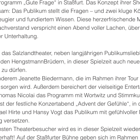
rogramm „Gute Frage“ in Staßfurt. Das Konzept ihrer Sh
sam: Das Publikum stellt die Fragen – und zwei kluge K
Neugier und fundiertem Wissen. Diese herzerfrischende 
achverstand verspricht einen Abend voller Lachen, übe
r Unterhaltung.
 das Salzlandtheater, neben langjährigen Publikumslieb
 den HengstmannBrüdern, in dieser Spielzeit auch neue 
zu dürfen.
anderem Jeanette Biedermann, die im Rahmen ihrer Tour  
rgen wird. Außerdem bereichert der vielseitige Entert
omas Nicolai das Programm mit Wortwitz und Stimmkun
st der festliche Konzertabend „Advent der Gefühle“, in 
ael Hirte und Hansy Vogt das Publikum mit gefühlvoller 
 versetzen.
nsten Theaterbesucher wird es in dieser Spielzeit wieder
haft! Auf der Staßfurter Bühne geben sich im Rahmen 