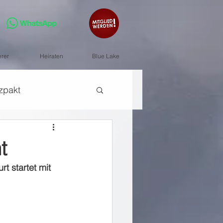
erer
Heiraten
Blue Lake
zpakt
t
t startet mit 