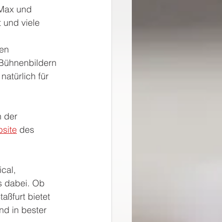
Max und 
 und viele 
en 
 Bühnenbildern 
natürlich für 
 der 
bsite
 des 
cal, 
s dabei. Ob 
aßfurt bietet 
nd in bester 