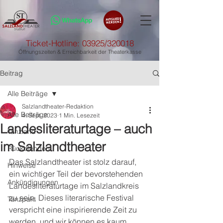
Ticket-Hotline: 03925/320018
Öffnungszeiten & Erreichbarkeit der Theaterkasse
Beitrag
Alle Beiträge
Salzlandtheater-Redaktion
Alle Beiträge
4. Sept. 2023
1 Min. Lesezeit
Landesliteraturtage – auch
Tanzland
im Salzlandtheater
Rückblenden
Das Salzlandtheater ist stolz darauf, 
Hinweise
ein wichtiger Teil der bevorstehenden 
Ankündigungen
Landesliteraturtage im Salzlandkreis 
zu sein. Dieses literarische Festival 
Tanzpakt
verspricht eine inspirierende Zeit zu 
werden, und wir können es kaum 