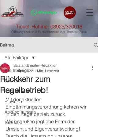
Ticket-Hotline: 03925/320018
Öffnungszeiten & Erreichbarkeit der Theaterkasse
Beitrag
Alle Beiträge
Salzlandtheater-Redaktion
Alle Beiträge
7. Apr. 2022
1 Min. Lesezeit
Rückkehr zum
Tanzland
Regelbetrieb!
Rückblenden
Mit der aktuellen 
Hinweise
Eindämmungsverordnung kehren wir 
Ankündigungen
in den Regelbetrieb zurück.
Wir begrüßen jegliche Form der 
Tanzpakt
Umsicht und Eigenverantwortung! 
Durch die Umsetzung unseres 