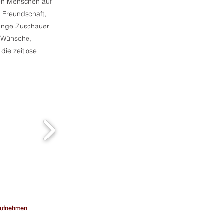
en Menschen auf
 Freundschaft,
junge Zuschauer
r Wünsche,
ie zeitlose
aufnehmen!