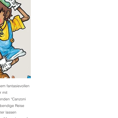
sem fantasievollen
r mit
ßenden “Canzoni
lebendige Reise
zer lassen