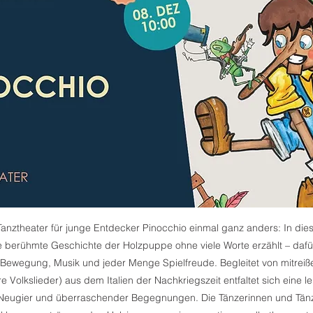
Tanztheater für junge Entdecker Pinocchio einmal ganz anders: In die
e berühmte Geschichte der Holzpuppe ohne viele Worte erzählt – dafü
 Bewegung, Musik und jeder Menge Spielfreude. Begleitet von mitrei
e Volkslieder) aus dem Italien der Nachkriegszeit entfaltet sich eine 
, Neugier und überraschender Begegnungen. Die Tänzerinnen und Tän