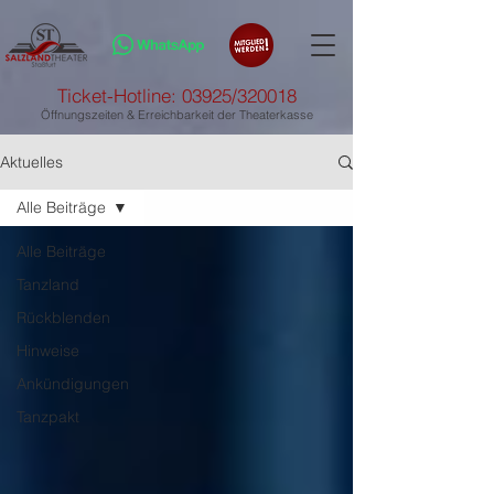
Ticket-Hotline: 03925/320018
Öffnungszeiten & Erreichbarkeit der Theaterkasse
Aktuelles
Alle Beiträge
Alle Beiträge
Tanzland
Rückblenden
Hinweise
Ankündigungen
Tanzpakt