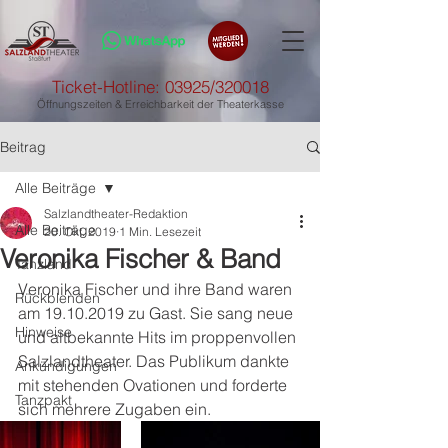
Ticket-Hotline: 03925/320018
Öffnungszeiten & Erreichbarkeit der Theaterkasse
Beitrag
Alle Beiträge
Salzlandtheater-Redaktion
Alle Beiträge
20. Okt. 2019
1 Min. Lesezeit
Veronika Fischer & Band
Tanzland
Veronika Fischer und ihre Band waren 
Rückblenden
am 19.10.2019 zu Gast. Sie sang neue 
Hinweise
und altbekannte Hits im proppenvollen 
Salzlandtheater. Das Publikum dankte 
Ankündigungen
mit stehenden Ovationen und forderte 
Tanzpakt
sich mehrere Zugaben ein.