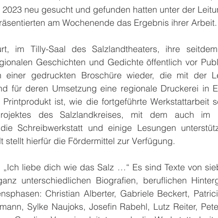
n 2023 neu gesucht und gefunden hatten unter der Leitu
präsentierten am Wochenende das Ergebnis ihrer Arbeit.
rt, im Tilly-Saal des Salzlandtheaters, ihre seitdem
gionalen Geschichten und Gedichte öffentlich vor Publi
n einer gedruckten Broschüre wieder, die mit der L
nd für deren Umsetzung eine regionale Druckerei in Eg
rintprodukt ist, wie die fortgeführte Werkstattarbeit sel
rprojektes des Salzlandkreises, mit dem auch im
 die Schreibwerkstatt und einige Lesungen unterstüt
stellt hierfür die Fördermittel zur Verfügung.
 „Ich liebe dich wie das Salz …“ Es sind Texte von sie
anz unterschiedlichen Biografien, beruflichen Hinter
phasen: Christian Alberter, Gabriele Beckert, Patricia
hmann, Sylke Naujoks, Josefin Rabehl, Lutz Reiter, Pet