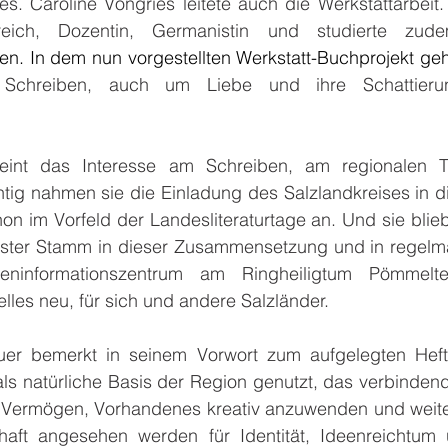
s. Caroline Vongries leitete auch die Werkstattarbeit. Si
greich, Dozentin, Germanistin und studierte zu
en. In dem nun vorgestellten Werkstatt-Buchprojekt geh
Schreiben, auch um Liebe und ihre Schattier
eint das Interesse am Schreiben, am regionalen
tig nahmen sie die Einladung des Salzlandkreises in di
on im Vorfeld der Landesliteraturtage an. Und sie blie
ester Stamm in dieser Zusammensetzung und in regelm
teninformationszentrum am Ringheiligtum Pömmelte
les neu, für sich und andere Salzländer.
er bemerkt in seinem Vorwort zum aufgelegten Heft:
als natürliche Basis der Region genutzt, das verbinden
Vermögen, Vorhandenes kreativ anzuwenden und weiter
aft angesehen werden für Identität, Ideenreichtum u