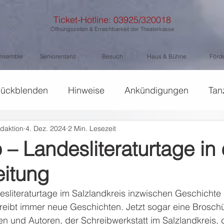
Ticket-Hotline: 03925/320018
Öffnungszeiten & Erreichbarkeit der Theaterkasse
nsemble
Seniorentanz
Besuch
Haus & Bühne
Förd
ückblenden
Hinweise
Ankündigungen
Tan
daktion
4. Dez. 2024
2 Min. Lesezeit
 – Landesliteraturtage in
itung
literaturtage im Salzlandkreis inzwischen Geschichte si
reibt immer neue Geschichten. Jetzt sogar eine Broschü
en und Autoren, der Schreibwerkstatt im Salzlandkreis, 