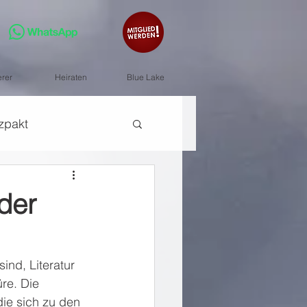
erer
Heiraten
Blue Lake
zpakt
 der
nd, Literatur 
re. Die 
die sich zu den 