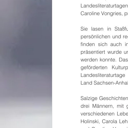
Landesliteraturtage
Caroline Vongries, 
Sie lasen in Staßfu
persönlichen und re
finden sich auch i
präsentiert wurde u
werden konnte. Das P
geförderten Kultu
Landesliteraturtage
Land Sachsen-Anhalt 
Salzige Geschichten
drei Männern, mit g
verschiedenen Lebens
Holinski, Carola Le