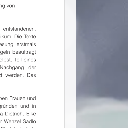
ng von 
 entstandenen, 
kum. Die Texte 
esung erstmals 
eln beauftragt 
bst, Teil eines 
 Nachgang der 
zt werden. Das 
ben Frauen und 
gründen und in 
 Dietrich, Elke 
er Wenzel Sadlo 