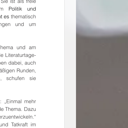
e ist als freie 
dem 
Politik und 
t es 
thematisch 
ungen und um 
 Thema und am 
e Literaturtage-
ben dabei, auch 
äßigen Runden, 
, schufen sie 
 „Einmal mehr 
de Thema. Dazu 
zuentwickeln.“ 
nd Tatkraft im 