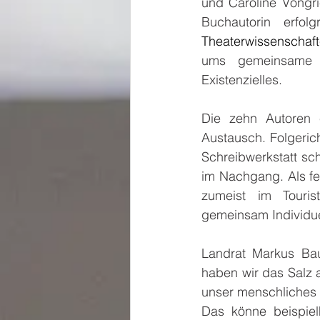
und Caroline Vongrie
Buchautorin erfol
Theaterwissenschaft
ums gemeinsame 
Existenzielles.
Die zehn Autoren 
Austausch. Folgerich
Schreibwerkstatt sch
im Nachgang. Als f
zumeist im Touris
gemeinsam Individuel
Landrat Markus Bau
haben wir das Salz 
unser menschliches 
Das könne beispielh