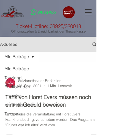
Ticket-Hotline: 03925/320018
Öffnungszeiten & Erreichbarkeit der Theaterkasse
Aktuelles
Alle Beiträge
Alle Beiträge
Tanzland
Salzlandtheater-Redaktion
28. Sept. 2021
1 Min. Lesezeit
Rückblenden
Hinweise
Fans von Horst Evers müssen noch
einmal Geduld beweisen
Ankündigungen
Tanzpakt
Leider muss die Veranstaltung mit Horst Evers
krankheitsbedingt verschoben werden. Das Programm
"Früher war ich älter" wird vom...