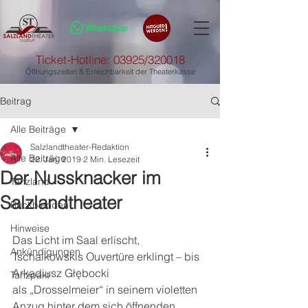
Ticket-Hotline: 03925/320018
Öffnungszeiten & Erreichbarkeit der Theaterkasse
Beitrag
Alle Beiträge
Salzlandtheater-Redaktion
Alle Beiträge
22. Jan. 2019
2 Min. Lesezeit
Der Nussknacker im
Tanzland
Salzlandtheater
Rückblenden
Hinweise
Das Licht im Saal erlischt, 
Ankündigungen
Tschaikowskis Ouvertüre erklingt – bis 
Arkadiusz Głębocki
Tanzpakt
als „Drosselmeier“ in seinem violetten 
Anzug hinter dem sich öffnenden 